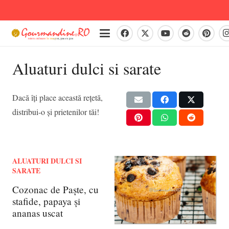
Aluaturi dulci si sarate
Dacă îți place această rețetă,
distribui-o și prietenilor tăi!
ALUATURI DULCI SI
SARATE
Cozonac de Paște, cu
stafide, papaya și
ananas uscat