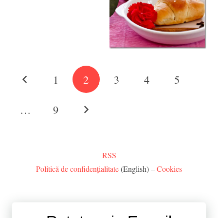
1
2
3
4
5
…
9
RSS
Politică de confidențialitate
(English) –
Cookies