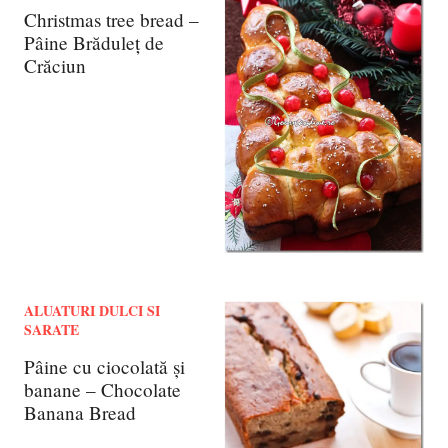
Christmas tree bread –
Pâine Brăduleț de
Crăciun
ALUATURI DULCI SI
SARATE
Pâine cu ciocolată și
banane – Chocolate
Banana Bread