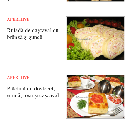
APERITIVE
Ruladă de cașcaval cu
brânză și șuncă
APERITIVE
Plăcintă cu dovlecei,
șuncă, roșii și cașcaval