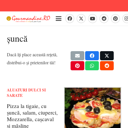
șuncă
Dacă îți place această rețetă,
distribui-o și prietenilor tăi!
ALUATURI DULCI SI
SARATE
Pizza la tigaie, cu
șuncă, salam, ciuperci,
Mozzarella, cașcaval
și măsline