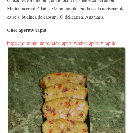
Checul este foarte bun, am inlocuit maslinele cu porumbul.
Merita incercat. Clatitele le-am umplut cu dulceata acrisoara de
caise si budinca de capsuni. O delicatesa. Anamaria
Chec aperitiv rapid
https://gourmandine.ro/retete-aperitive/chec-aperitiv-rapid/