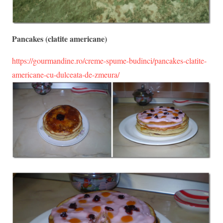
Pancakes (clatite americane)
https://gourmandine.ro/creme-spume-budinci/pancakes-clatite-
americane-cu-dulceata-de-zmeura/