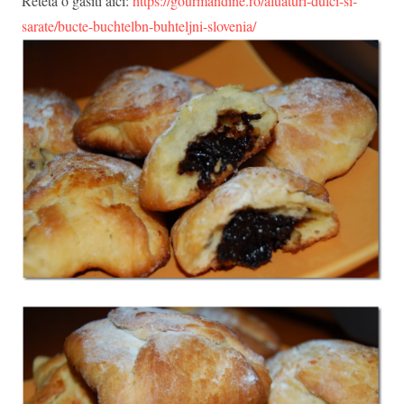
Reteta o gasiti aici:
https://gourmandine.ro/aluaturi-dulci-si-
sarate/bucte-buchtelbn-buhteljni-slovenia/