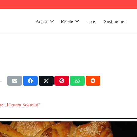
Acasa
Rețete
Like!
Susține-ne!
!
ne „Floarea Soarelui”