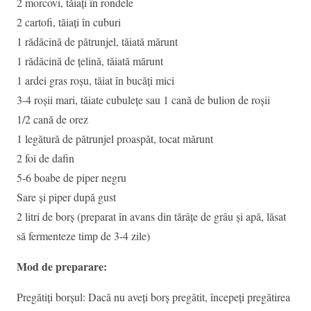
2 morcovi, tăiați în rondele
2 cartofi, tăiați în cuburi
1 rădăcină de pătrunjel, tăiată mărunt
1 rădăcină de țelină, tăiată mărunt
1 ardei gras roșu, tăiat în bucăți mici
3-4 roșii mari, tăiate cubulețe sau 1 cană de bulion de roșii
1/2 cană de orez
1 legătură de pătrunjel proaspăt, tocat mărunt
2 foi de dafin
5-6 boabe de piper negru
Sare și piper după gust
2 litri de borș (preparat în avans din tărâțe de grâu și apă, lăsat
să fermenteze timp de 3-4 zile)
Mod de preparare:
Pregătiți borșul: Dacă nu aveți borș pregătit, începeți pregătirea