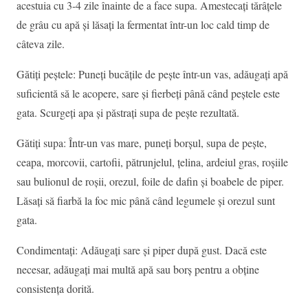
acestuia cu 3-4 zile înainte de a face supa. Amestecați tărâțele
de grâu cu apă și lăsați la fermentat într-un loc cald timp de
câteva zile.
Gătiți peștele: Puneți bucățile de pește într-un vas, adăugați apă
suficientă să le acopere, sare și fierbeți până când peștele este
gata. Scurgeți apa și păstrați supa de pește rezultată.
Gătiți supa: Într-un vas mare, puneți borșul, supa de pește,
ceapa, morcovii, cartofii, pătrunjelul, țelina, ardeiul gras, roșiile
sau bulionul de roșii, orezul, foile de dafin și boabele de piper.
Lăsați să fiarbă la foc mic până când legumele și orezul sunt
gata.
Condimentați: Adăugați sare și piper după gust. Dacă este
necesar, adăugați mai multă apă sau borș pentru a obține
consistența dorită.