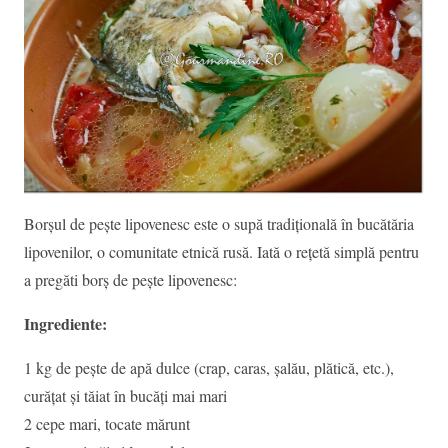
Borșul de pește lipovenesc este o supă tradițională în bucătăria
lipovenilor, o comunitate etnică rusă. Iată o rețetă simplă pentru
a pregăti borș de pește lipovenesc:
Ingrediente:
1 kg de pește de apă dulce (crap, caras, șalău, plătică, etc.),
curățat și tăiat în bucăți mai mari
2 cepe mari, tocate mărunt