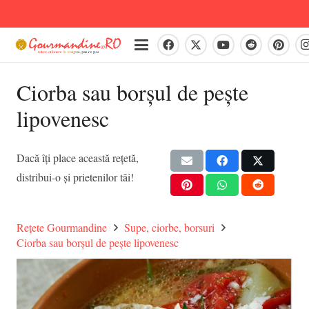
Ciorba sau borșul de pește
lipovenesc
Dacă îți place această rețetă,
distribui-o și prietenilor tăi!
Rețete Gourmandine
Supe, ciorbe, borsuri
Ciorba sau borșul de pește lipovenesc