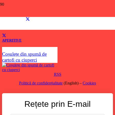
rosii si usuroi
Dacă îți place această rețetă, distribui-o și prietenilor tăi!
APERITIVE
Coșulețe din spumă de
cartofi cu ciuperci
RSS
Politică de confidențialitate
(English) –
Cookies
Rețete prin E-mail