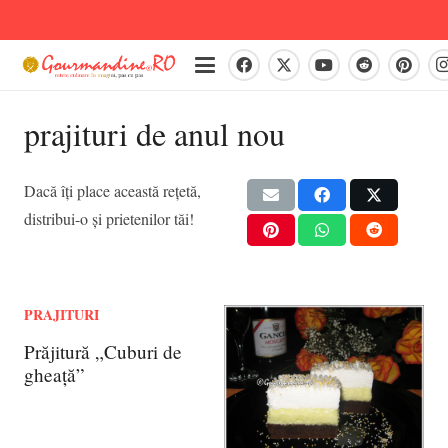
prajituri de anul nou
Dacă îți place această rețetă,
distribui-o și prietenilor tăi!
PRAJITURI
Prăjitură „Cuburi de
gheață”