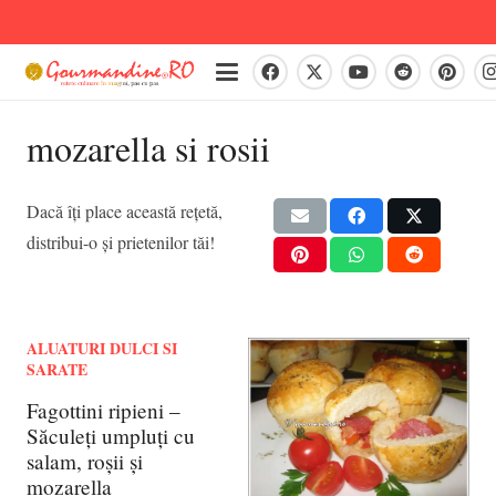
mozarella si rosii
Dacă îți place această rețetă,
distribui-o și prietenilor tăi!
ALUATURI DULCI SI
SARATE
Fagottini ripieni –
Săculeți umpluți cu
salam, roșii și
mozarella