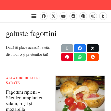
galuste fagottini
Dacă îți place această rețetă,
distribui-o și prietenilor tăi!
ALUATURI DULCI SI
SARATE
Fagottini ripieni –
Săculeți umpluți cu
salam, roșii și
mozarella