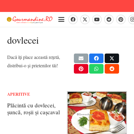
dovlecei
Dacă îți place această rețetă,
distribui-o și prietenilor tăi!
APERITIVE
Plăcintă cu dovlecei,
șuncă, roșii și cașcaval