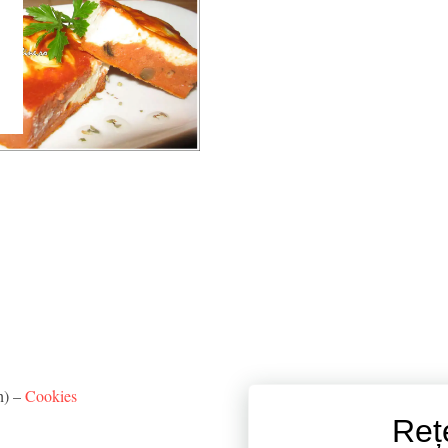
h) –
Cookies
Reț