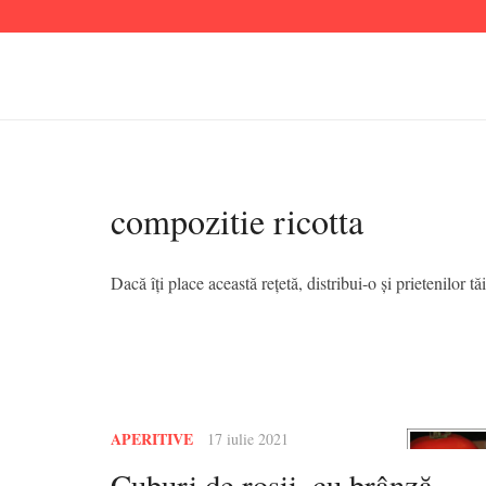
compozitie ricotta
Dacă îți place această rețetă, distribui-o și prietenilor tăi
APERITIVE
17 iulie 2021
Cuburi de roșii, cu brânză