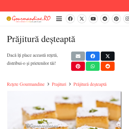
Prăjitură deșteaptă
Dacă îți place această rețetă,
distribui-o și prietenilor tăi!
Rețete Gourmandine
Prajituri
Prăjitură deșteaptă