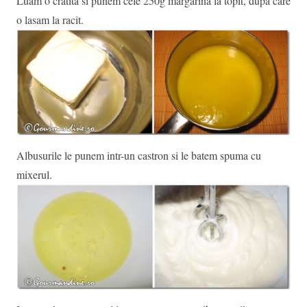
Luam o cratita si punem cele 250g margarina la topit, dupa care
o lasam la racit.
Albusurile le punem intr-un castron si le batem spuma cu
mixerul.