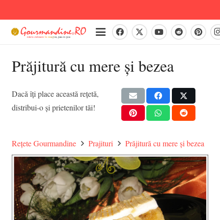
Prăjitură cu mere și bezea
Dacă îți place această rețetă,
distribui-o și prietenilor tăi!
Rețete Gourmandine
Prajituri
Prăjitură cu mere și bezea