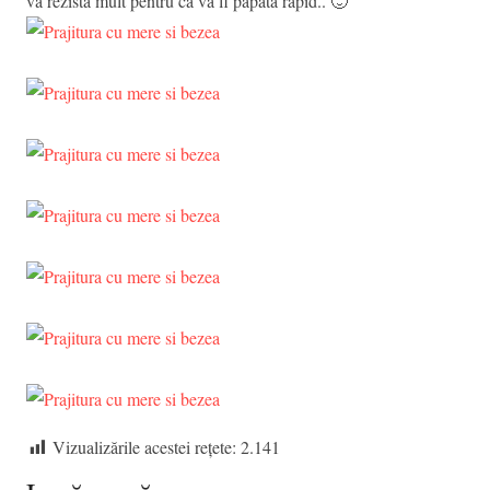
va rezista mult pentru ca va fi papata rapid.. 🙂
Vizualizările acestei rețete:
2.141