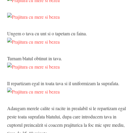
Ungem o tava cu unt si o tapetam cu faina.
Turnam blatul obtinut in tava.
Il repartizam egal in toata tava si il uniformizam la suprafata.
Adaugam merele calite si racite in prealabil si le repartizam egal
peste toata suprafata blatului, dupa care introducem tava in
cuptorul preincalzit si coacem prajiturica la foc mic spre mediu,