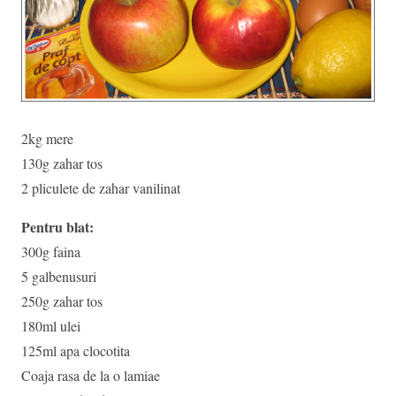
2kg mere
130g zahar tos
2 pliculete de zahar vanilinat
Pentru blat:
300g faina
5 galbenusuri
250g zahar tos
180ml ulei
125ml apa clocotita
Coaja rasa de la o lamiae