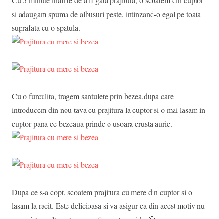
Cu 5 minute inainte de a fi gata prajitura, o scoatem din cuptor
si adaugam spuma de albusuri peste, intinzand-o egal pe toata
suprafata cu o spatula.
Cu o furculita, tragem santulete prin bezea.dupa care
introducem din nou tava cu prajitura la cuptor si o mai lasam in
cuptor pana ce bezeaua prinde o usoara crusta aurie.
Dupa ce s-a copt, scoatem prajitura cu mere din cuptor si o
lasam la racit. Este delicioasa si va asigur ca din acest motiv nu