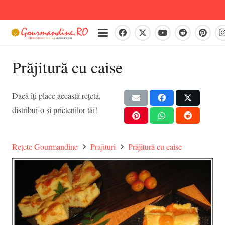
Prăjitură cu caise
Dacă îți place această rețetă,
distribui-o și prietenilor tăi!
Rețete Gourmandine
Prajituri
Prăjitură cu caise