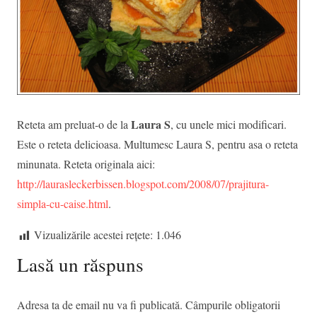
Laura S
Reteta am preluat-o de la
, cu unele mici modificari.
Este o reteta delicioasa. Multumesc Laura S, pentru asa o reteta
minunata. Reteta originala aici:
http://laurasleckerbissen.blogspot.com/2008/07/prajitura-
simpla-cu-caise.html
.
Vizualizările acestei rețete:
1.046
Lasă un răspuns
Adresa ta de email nu va fi publicată.
Câmpurile obligatorii