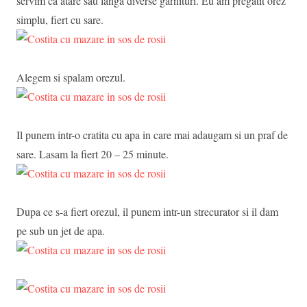
servim ca atare sau langa diverse garnituri. Eu am pregatit orez
simplu, fiert cu sare.
Alegem si spalam orezul.
Il punem intr-o cratita cu apa in care mai adaugam si un praf de
sare. Lasam la fiert 20 – 25 minute.
Dupa ce s-a fiert orezul, il punem intr-un strecurator si il dam
pe sub un jet de apa.