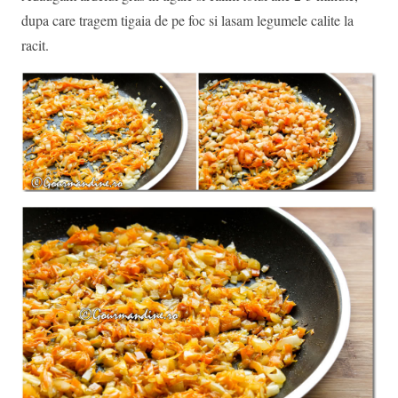
dupa care tragem tigaia de pe foc si lasam legumele calite la
racit.