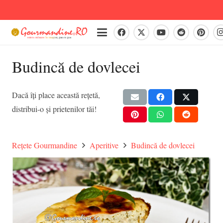
Budincă de dovlecei
Dacă îți place această rețetă,
distribui-o și prietenilor tăi!
Rețete Gourmandine
Aperitive
Budincă de dovlecei