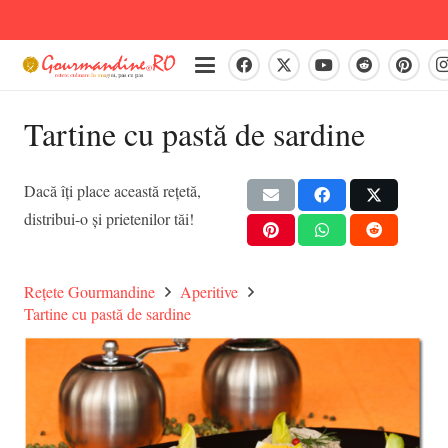
Tartine cu pastă de sardine
Dacă îți place această rețetă,
distribui-o și prietenilor tăi!
Rețete Gourmandine
Aperitive
Tartine cu pastă de sardine