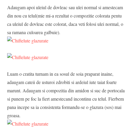
Adaugam apoi uleiul de dovleac sau ulei normal si amestecam
din nou cu telul(mie mi-a rezultat o compozitie colorata pentu
ca uleiul de dovleac este colorat, daca veti folosi ulei normal, o
sa ramana culoarea galbuie).
Luam o cratita turnam in ea sosul de soia praparat inaine,
adaugam cateii de usturoi zdrobiti si ardeiul iute taiat foarte
marunt. Adaugam si compozitia din amidon si suc de portocala
si punem pe foc la fiert amestecand incontinu cu telul. Fierbem
pana incepe sa ia consistenta formandu-se o glazura (sos) mai
groasa.