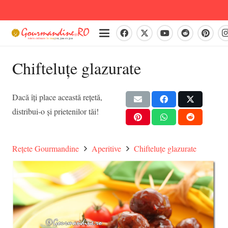
Chifteluțe glazurate
Dacă îți place această rețetă,
distribui-o și prietenilor tăi!
Rețete Gourmandine
Aperitive
Chifteluțe glazurate