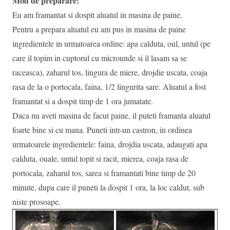
Mod de preparare:
Eu am framantat si dospit aluatul in masina de paine.
Pentru a prepara aluatul eu am pus in masina de paine
ingredientele in urmatoarea ordine: apa calduta, oul, untul (pe
care il topim in cuptorul cu microunde si il lasam sa se
raceasca), zaharul tos, lingura de miere, drojdie uscata, coaja
rasa de la o portocala, faina, 1/2 lingurita sare. Aluatul a fost
framantat si a dospit timp de 1 ora jumatate.
Daca nu aveti masina de facut paine, il puteti framanta aluatul
foarte bine si cu mana. Puneti intr-un castron, in ordinea
urmatoarele ingredientele: faina, drojdia uscata, adaugati apa
calduta, ouale, untul topit si racit, mierea, coaja rasa de
portocala, zaharul tos, sarea si framantati bine timp de 20
minute, dupa care il puneti la dospit 1 ora, la loc caldut, sub
niste prosoape.