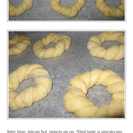
Intre timp, intr-un bol, punem un ou, 50ml lapte si amestecam.