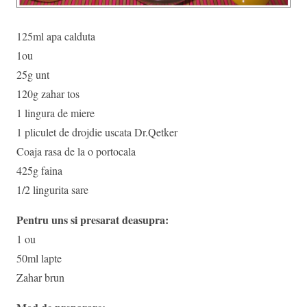
125ml apa calduta
1ou
25g unt
120g zahar tos
1 lingura de miere
1 pliculet de drojdie uscata Dr.Qetker
Coaja rasa de la o portocala
425g faina
1/2 lingurita sare
Pentru uns si presarat deasupra:
1 ou
50ml lapte
Zahar brun