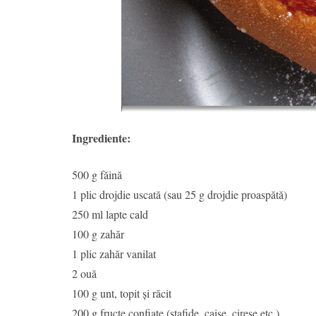
Ingrediente:
500 g făină
1 plic drojdie uscată (sau 25 g drojdie proaspătă)
250 ml lapte cald
100 g zahăr
1 plic zahăr vanilat
2 ouă
100 g unt, topit și răcit
200 g fructe confiate (stafide, caise, cireșe etc.)