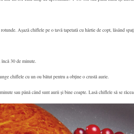
 rotunde. Așază chiflele pe o tavă tapetată cu hârtie de copt, lăsând spați
ă încă 30 de minute.
nge chiflele cu un ou bătut pentru a obține o crustă aurie.
minute sau până când sunt aurii și bine coapte. Lasă chiflele să se răceas