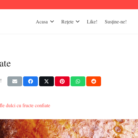
Acasa
Rețete
Like!
Susține-ne!
ate
!
fle dulci cu fructe confiate