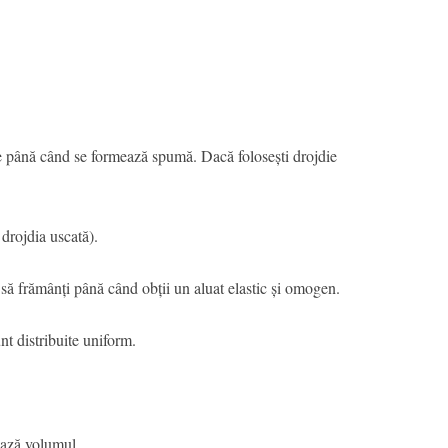
ute până când se formează spumă. Dacă folosești drojdie
 drojdia uscată).
 să frămânți până când obții un aluat elastic și omogen.
nt distribuite uniform.
ează volumul.