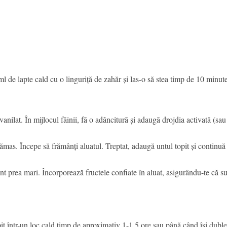
 ml de lapte cald cu o linguriță de zahăr și las-o să stea timp de 10 min
anilat. În mijlocul făinii, fă o adâncitură și adaugă drojdia activată (sau
ămas. Începe să frămânți aluatul. Treptat, adaugă untul topit și continuă
unt prea mari. Încorporează fructele confiate în aluat, asigurându-te că su
pit într-un loc cald timp de aproximativ 1-1.5 ore sau până când își dubl