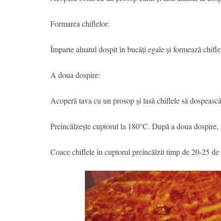
Formarea chiflelor:
Împarte aluatul dospit în bucăți egale și formează chifle
A doua dospire:
Acoperă tava cu un prosop și lasă chiflele să dospeasc
Preîncălzește cuptorul la 180°C. După a doua dospire, u
Coace chiflele în cuptorul preîncălzit timp de 20-25 de 