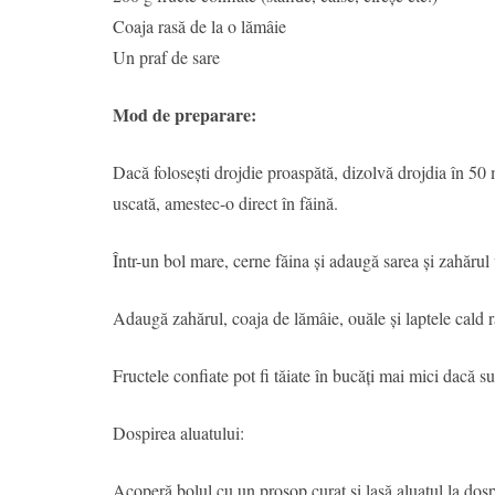
Coaja rasă de la o lămâie
Un praf de sare
Mod de preparare:
Dacă folosești drojdie proaspătă, dizolvă drojdia în 50
uscată, amestec-o direct în făină.
Într-un bol mare, cerne făina și adaugă sarea și zahărul v
Adaugă zahărul, coaja de lămâie, ouăle și laptele cald r
Fructele confiate pot fi tăiate în bucăți mai mici dacă s
Dospirea aluatului:
Acoperă bolul cu un prosop curat și lasă aluatul la dos