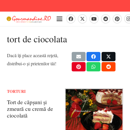
tort de ciocolata
Dacă îți place această rețetă,
distribui-o și prietenilor tăi!
TORTURI
Tort de căpșuni și
zmeură cu cremă de
ciocolată