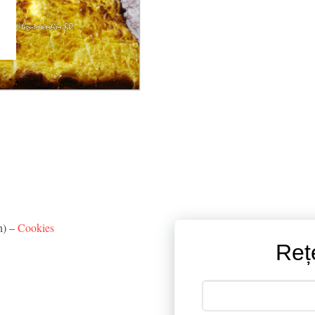
h) –
Cookies
Reț