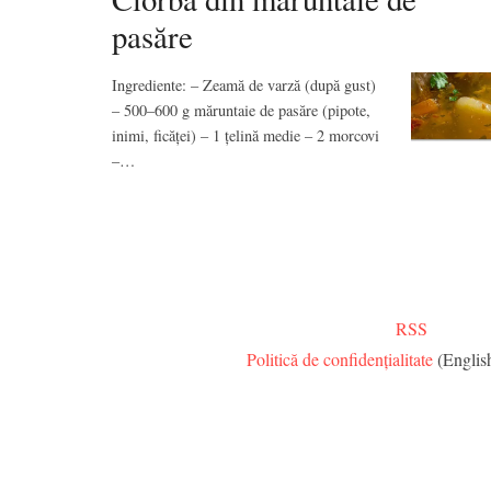
pasăre
Ingrediente: – Zeamă de varză (după gust)
– 500–600 g măruntaie de pasăre (pipote,
inimi, ficăței) – 1 țelină medie – 2 morcovi
–…
RSS
Politică de confidențialitate
(Englis