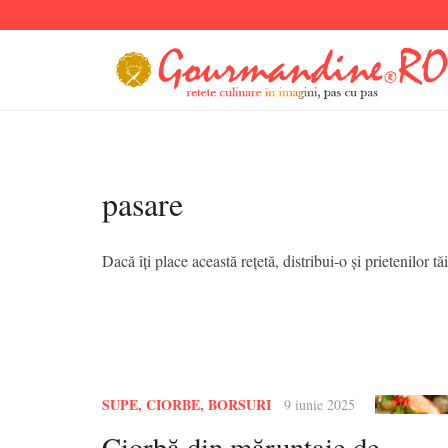
pasare
Dacă îți place această rețetă, distribui-o și prietenilor tăi
SUPE, CIORBE, BORSURI
9 iunie 2025
Ciorbă din măruntaie de