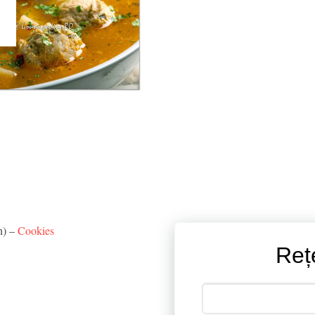
h) –
Cookies
Reț