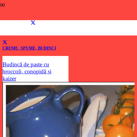
kaizer
Dacă îți place această rețetă, distribui-o și prietenilor tăi!
CREME, SPUME, BUDINCI
Budincă de paste cu
broccoli, conopidă și
kaizer