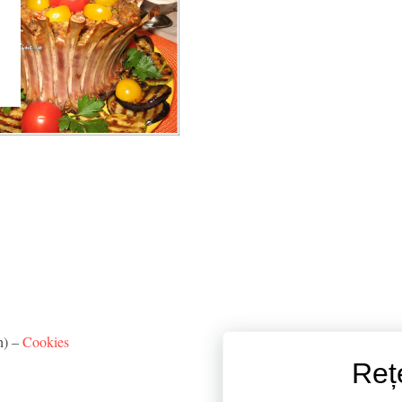
h) –
Cookies
Reț