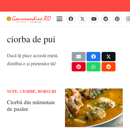
ciorba de pui
Dacă îți place această rețetă,
distribui-o și prietenilor tăi!
SUPE, CIORBE, BORSURI
Ciorbă din măruntaie
de pasăre