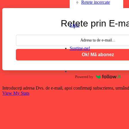
Retete incercate
Rețete prin E-ma
Like!
Susține-ne!
Ok! Mă abonez
Powered by
Introduceţi adresa Dvs. de e-mail, apoi confirmaţi subscrierea, urmând 
View My Stats