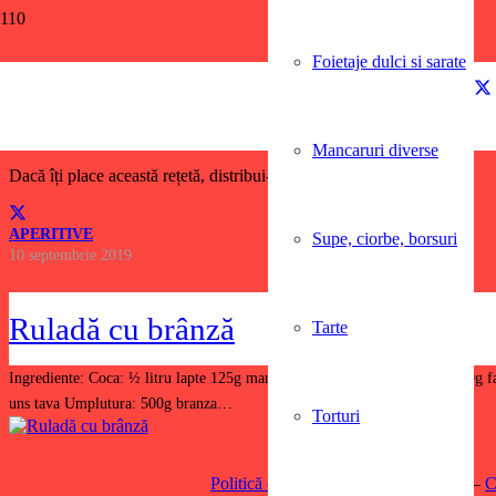
Foietaje dulci si sarate
ardei si sunca
Mancaruri diverse
Dacă îți place această rețetă, distribui-o și prietenilor tăi!
APERITIVE
Supe, ciorbe, borsuri
10 septembrie 2019
Ruladă cu brânză
Tarte
Ingrediente: Coca: ½ litru lapte 125g margarina un sfert lingurita sare 120g f
uns tava Umplutura: 500g branza…
Torturi
RSS
Politică de confidențialitate
(English) –
C